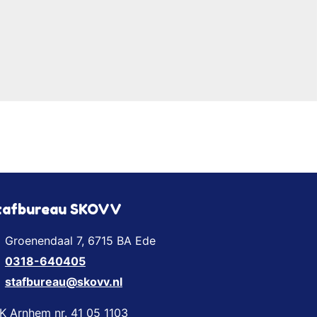
tafbureau SKOVV
Groenendaal 7, 6715 BA Ede
0318-640405
stafbureau@skovv.nl
K Arnhem nr. 41 05 1103