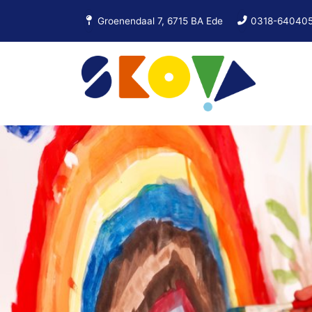
Groenendaal 7, 6715 BA Ede
0318-64040