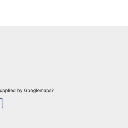
supplied by
Googlemaps
?
s