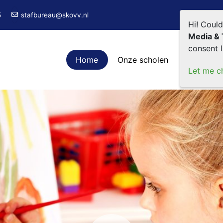
5
stafbureau@skovv.nl
Hi! Coul
Media & 
consent l
Home
Onze scholen
Organisa
Let me c