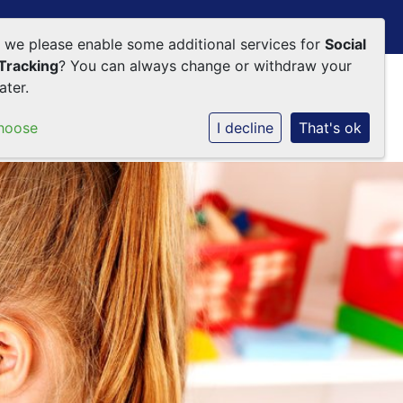
d we please enable some additional services for
Social
Tracking
? You can always change or withdraw your
ater.
tie
Werken bij SKOVV
Contact
hoose
I decline
That's ok